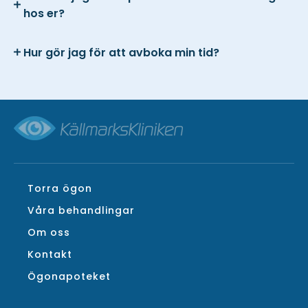
hos er?
Hur gör jag för att avboka min tid?
Torra ögon
Våra behandlingar
Om oss
Kontakt
Ögonapoteket