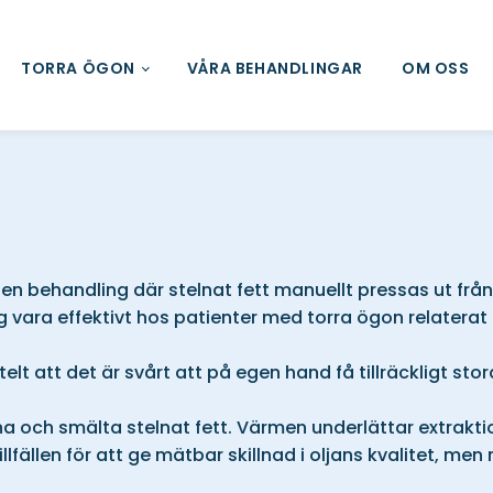
TORRA ÖGON
VÅRA BEHANDLINGAR
OM OSS
n behandling där stelnat fett manuellt pressas ut från
g vara effektivt hos patienter med torra ögon relaterat 
telt att det är svårt att på egen hand få tillräckligt s
a och smälta stelnat fett. Värmen underlättar extraktion
lfällen för att ge mätbar skillnad i oljans kvalitet, men 