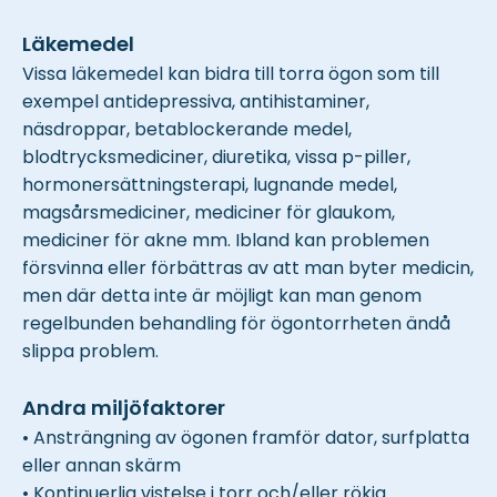
Läkemedel
Vissa läkemedel kan bidra till torra ögon som till
exempel antidepressiva, antihistaminer,
näsdroppar, betablockerande medel,
blodtrycksmediciner, diuretika, vissa p-piller,
hormonersättningsterapi, lugnande medel,
magsårsmediciner, mediciner för glaukom,
mediciner för akne mm. Ibland kan problemen
försvinna eller förbättras av att man byter medicin,
men där detta inte är möjligt kan man genom
regelbunden behandling för ögontorrheten ändå
slippa problem.
Andra miljöfaktorer
• Ansträngning av ögonen framför dator, surfplatta
eller annan skärm
• Kontinuerlig vistelse i torr och/eller rökig